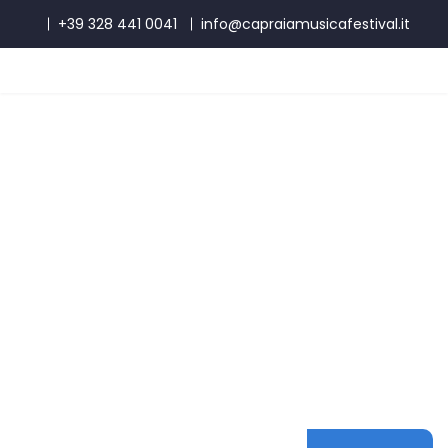
+39 328 441 0041
info@capraiamusicafestival.it
22 agosto 2026