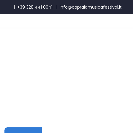
+39 328 441 0041
info@capraiamusicafestival.it
26 agosto 2026